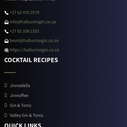
+27 62 470 2579
info@hallucinogin.co.za
+27 82 336 2103
brent@hallucinogin.co.za
https://hallucinogin.co.za
COCKTAIL RECIPES
Jinnadella
Jinnoffee
Gin & Tonic
Valley Gin & Tonic
QUICK LINKS